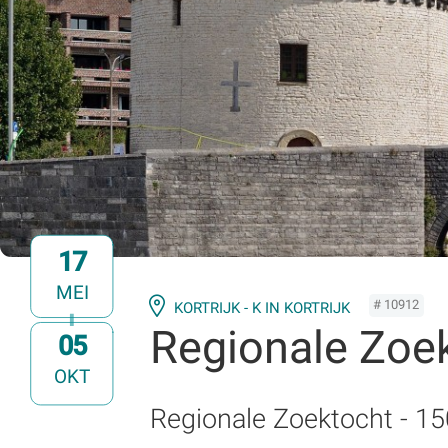
17
MEI
# 10912
KORTRIJK - K IN KORTRIJK
Regionale Zoe
05
t/m
OKT
Regionale Zoektocht - 15