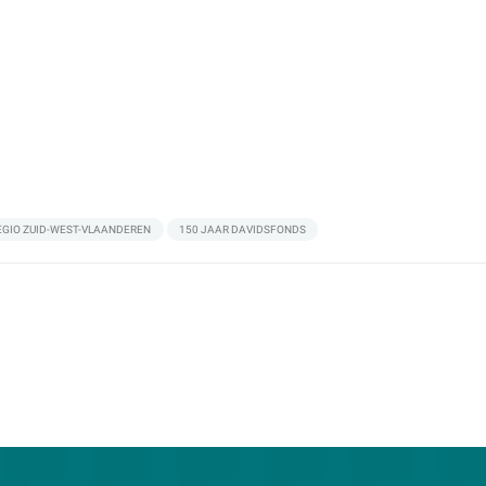
EGIO ZUID-WEST-VLAANDEREN
150 JAAR DAVIDSFONDS