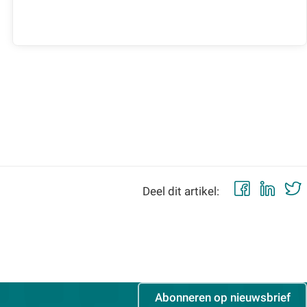
Faceb
Lin
Deel dit artikel:
Abonneren op nieuwsbrief