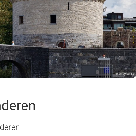
nderen
nderen